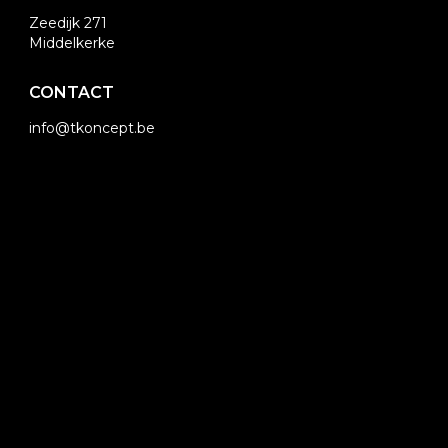
Zeedijk 271
Middelkerke
CONTACT
info@tkoncept.be
059 44 75 99
OPENINGSUREN
Tijdens schoolvakanties elke dag:
11u - 23u
Anders:
vrijdag: 17u - 23u
za & zo : 11u - 23u
keuken doorlopend open